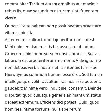
communiter. Tertium autem omnibus aut maximis
rebus iis, quae secundum naturam sint, fruentem
vivere.
Quod si ita se habeat, non possit beatam praestare
vitam sapientia.
Aliter enim explicari, quod quaeritur, non potest.
Mihi enim erit isdem istis fortasse iam utendum.
Graecum enim hunc versum nostis omnes-: Suavis
laborum est praeteritorum memoria. Vide igitur ne
non debeas verbis nostris uti, sententiis tuis. Hoc
Hieronymus summum bonum esse dixit. Sed tamen
intellego quid velit. Occultum facinus esse potuerit,
gaudebit;
Minime vero, inquit ille, consentit.
Deinde
disputat, quod cuiusque generis animantium statui
deceat extremum.
Efficiens dici potest.
Quid, quod
homines infima fortuna, nulla spe rerum