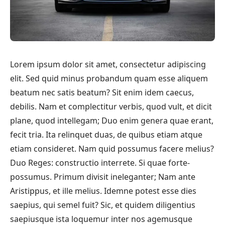
Lorem ipsum dolor sit amet, consectetur adipiscing
elit. Sed quid minus probandum quam esse aliquem
beatum nec satis beatum?
Sit enim idem caecus,
debilis.
Nam et complectitur verbis, quod vult, et dicit
plane, quod intellegam; Duo enim genera quae erant,
fecit tria. Ita relinquet duas, de quibus etiam atque
etiam consideret. Nam quid possumus facere melius?
Duo Reges: constructio interrete. Si quae forte-
possumus. Primum divisit ineleganter;
Nam ante
Aristippus, et ille melius.
Idemne potest esse dies
saepius, qui semel fuit? Sic, et quidem diligentius
saepiusque ista loquemur inter nos agemusque