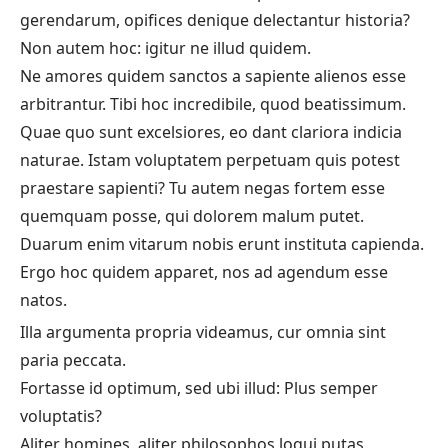
gerendarum, opifices denique delectantur historia?
Non autem hoc: igitur ne illud quidem.
Ne amores quidem sanctos a sapiente alienos esse
arbitrantur. Tibi hoc incredibile, quod beatissimum.
Quae quo sunt excelsiores, eo dant clariora indicia
naturae. Istam voluptatem perpetuam quis potest
praestare sapienti? Tu autem negas fortem esse
quemquam posse, qui dolorem malum putet.
Duarum enim vitarum nobis erunt instituta capienda.
Ergo hoc quidem apparet, nos ad agendum esse
natos.
Illa argumenta propria videamus, cur omnia sint
paria peccata.
Fortasse id optimum, sed ubi illud: Plus semper
voluptatis?
Aliter homines, aliter philosophos loqui putas