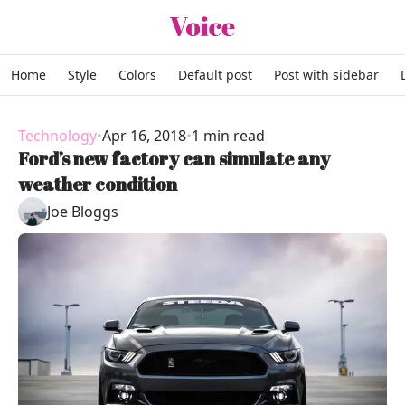
Skip to content
Home
Style
Colors
Default post
Post with sidebar
Technology
•
Apr 16, 2018
•
1 min read
Ford’s new factory can simulate any
weather condition
Joe Bloggs