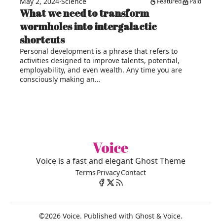
May 2, 2024
·
Science
Featured
Paid
What we need to transform
wormholes into intergalactic
shortcuts
Personal development is a phrase that refers to
activities designed to improve talents, potential,
employability, and even wealth. Any time you are
consciously making an…
Voice is a fast and elegant Ghost Theme
Terms
Privacy
Contact
©2026
Voice
.
Published with
Ghost
&
Voice
.